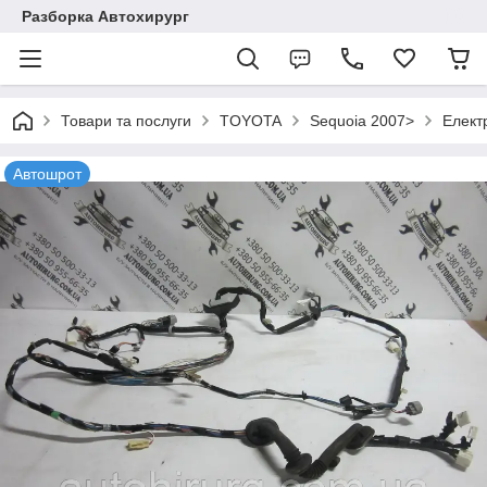
Разборка Автохирург
Товари та послуги
TOYOTA
Sequoia 2007>
Елект
Автошрот