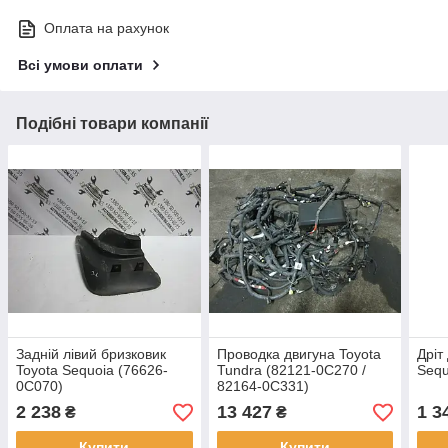
Оплата на рахунок
Всі умови оплати
Подібні товари компанії
Задній лівий бризковик
Проводка двигуна Toyota
Дріт
Toyota Sequoia (76626-
Tundra (82121-0C270 /
Sequ
0C070)
82164-0C331)
2 238
13 427
1 3
₴
₴
Купити
Купити