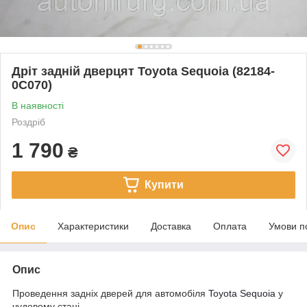
Дріт задній дверцят Toyota Sequoia (82184-
0C070)
В наявності
Роздріб
1 790
₴
Купити
Опис
Характеристики
Доставка
Оплата
Умови п
Опис
Проведення задніх дверей для автомобіля
Toyota Sequoia
у
чудовому стані.