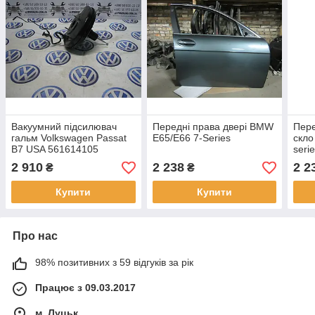
Вакуумний підсилювач
Передні права двері BMW
Пере
гальм Volkswagen Passat
E65/E66 7-Series
скло
B7 USA 561614105
seri
2 910
2 238
2 2
₴
₴
Купити
Купити
Про нас
98% позитивних з 59 відгуків за рік
Працює з 09.03.2017
м. Луцьк