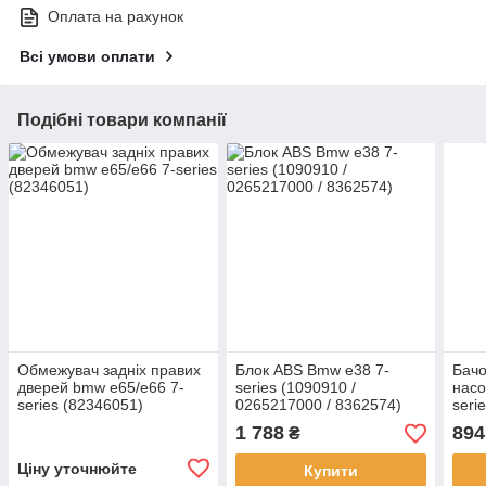
Оплата на рахунок
Всі умови оплати
Подібні товари компанії
Обмежувач задніх правих
Блок ABS Bmw e38 7-
Бачо
дверей bmw e65/e66 7-
series (1090910 /
насо
series (82346051)
0265217000 / 8362574)
seri
1 788
894
₴
Ціну уточнюйте
Купити