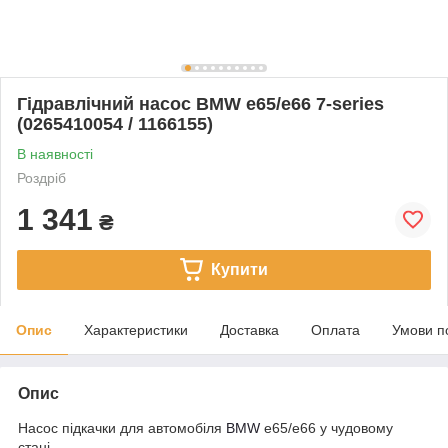
Гідравлічний насос BMW e65/e66 7-series
(0265410054 / 1166155)
В наявності
Роздріб
1 341
₴
Купити
Опис
Характеристики
Доставка
Оплата
Умови п
Опис
Насос підкачки для автомобіля
BMW
e65/e66 у чудовому
стані.