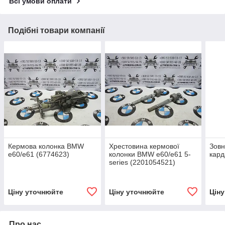
Всі умови оплати
Подібні товари компанії
Кермова колонка BMW
Хрестовина кермової
Зовн
e60/e61 (6774623)
колонки BMW e60/e61 5-
кард
series (2201054521)
Ціну уточнюйте
Ціну уточнюйте
Цін
Про нас