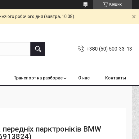
Кошик
жчого робочого дня (завтра, 10.08).
+380 (50) 500-33-13
Транспорт на разборке
О нас
Контакты
 передніх парктроніків BMW
(6913824)