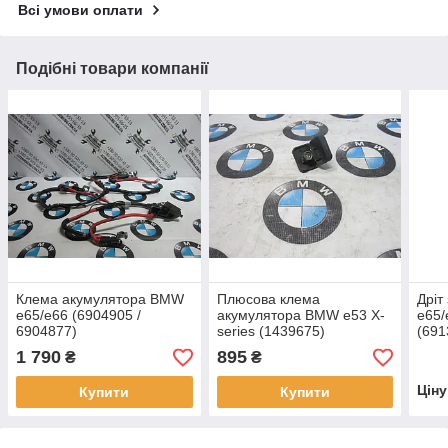
Всі умови оплати
Подібні товари компанії
Клема акумулятора BMW
Плюсова клема
Дріт
e65/e66 (6904905 /
акумулятора BMW e53 X-
e65/
6904877)
series (1439675)
(691
1 790
895
₴
₴
Цін
Купити
Купити