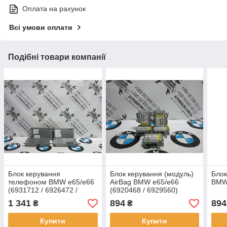
Оплата на рахунок
Всі умови оплати
Подібні товари компанії
Блок керування
Блок керування (модуль)
Блок
телефоном BMW e65/e66
AirBag BMW e65/e66
BMW 
(6931712 / 6926472 /
(6920468 / 6929560)
6921679)
1 341
894
894
₴
₴
Купити
Купити