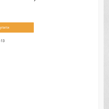
упити
-13