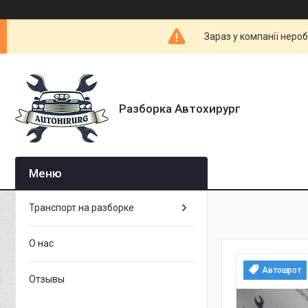
Зараз у компанії неро
Разборка Автохирург
Транспорт на разборке
О нас
Автошрот
Отзывы