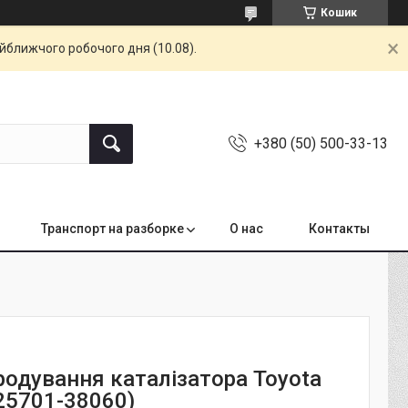
Кошик
айближчого робочого дня (10.08).
+380 (50) 500-33-13
Транспорт на разборке
О нас
Контакты
родування каталізатора Toyota
(25701-38060)