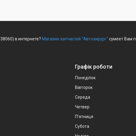
-38060) в интернете?
Магазин запчастей "Автохирург"
сумеет Вам п
Графік роботи
Понеділок
Вівторок
Середа
Четвер
Пʼятниця
Субота
Неділя