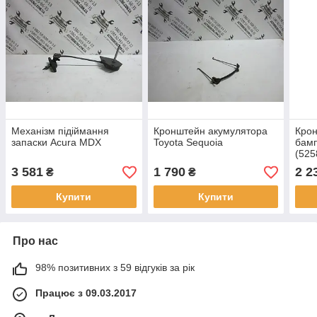
Механізм підіймання
Кронштейн акумулятора
Крон
запаски Acura MDX
Toyota Sequoia
бамп
(525
0C0
3 581
1 790
2 2
₴
₴
Купити
Купити
Про нас
98% позитивних з 59 відгуків за рік
Працює з 09.03.2017