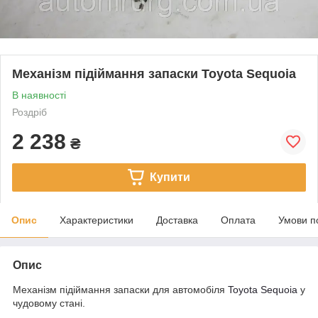
Механізм підіймання запаски Toyota Sequoia
В наявності
Роздріб
2 238
₴
Купити
Опис
Характеристики
Доставка
Оплата
Умови п
Опис
Механізм підіймання запаски для автомобіля
Toyota Sequoia
у
чудовому стані.