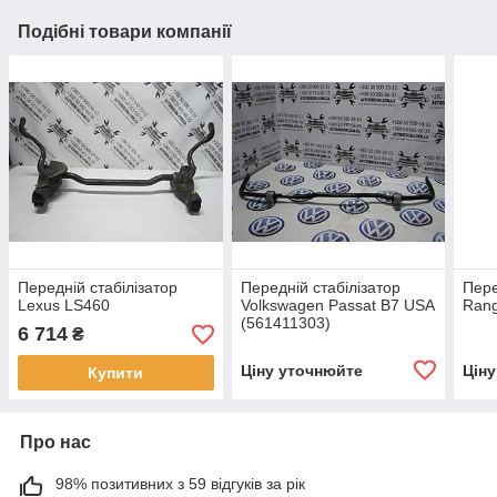
Подібні товари компанії
Передній стабілізатор
Передній стабілізатор
Пере
Lexus LS460
Volkswagen Passat B7 USA
Rang
(561411303)
6 714
₴
Ціну уточнюйте
Цін
Купити
Про нас
98% позитивних з 59 відгуків за рік