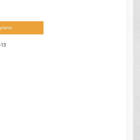
упити
-13