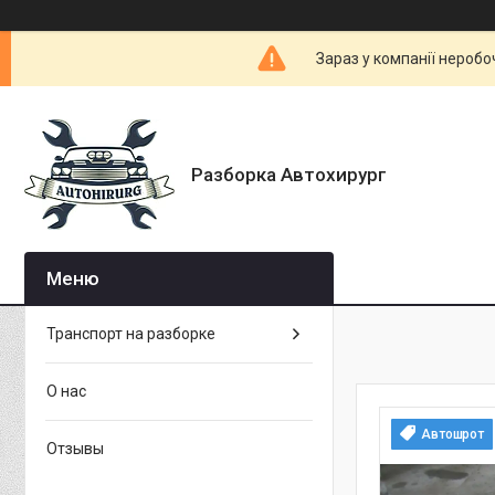
Зараз у компанії неробо
Разборка Автохирург
Транспорт на разборке
О нас
Автошрот
Отзывы