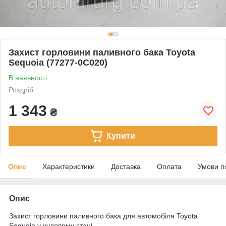
Захист горловини паливного бака Toyota
Sequoia (77277-0C020)
В наявності
Роздріб
1 343
₴
Купити
Опис
Характеристики
Доставка
Оплата
Умови п
Опис
Захист горловини паливного бака для автомобіля
Toyota
Sequoia
у чудовому стані.