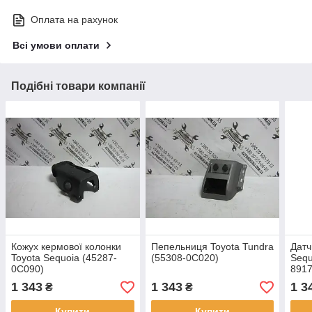
Оплата на рахунок
Всі умови оплати
Подібні товари компанії
Кожух кермової колонки
Пепельниця Toyota Tundra
Датч
Toyota Sequoia (45287-
(55308-0C020)
Sequ
0C090)
8917
1 343
1 343
1 3
₴
₴
Купити
Купити