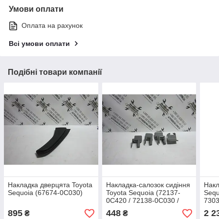
Умови оплати
Оплата на рахунок
Всі умови оплати
Подібні товари компанії
Накладка дверцята Toyota
Накладка-салозок сидіння
Накл
Sequoia (67674-0C030)
Toyota Sequoia (72137-
Sequ
0C420 / 72138-0C030 /
7303
72138-0C040 / 72137-
895
448
2 2
₴
₴
0C430)