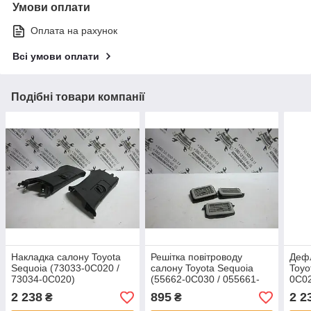
Умови оплати
Оплата на рахунок
Всі умови оплати
Подібні товари компанії
Накладка салону Toyota
Решітка повітроводу
Дефл
Sequoia (73033-0C020 /
салону Toyota Sequoia
Toyo
73034-0C020)
(55662-0С030 / 055661-
0C0
С020)
2 238
895
2 2
₴
₴