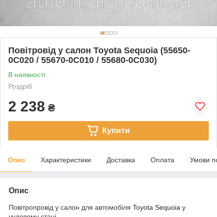
Повітровід у салон Toyota Sequoia (55650-
0C020 / 55670-0C010 / 55680-0C030)
В наявності
Роздріб
2 238
₴
Купити
Опис
Характеристики
Доставка
Оплата
Умови п
Опис
Повітропровід у салон для автомобіля
Toyota Sequoia
у
чудовому стані.