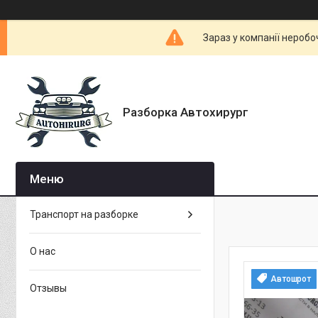
Зараз у компанії неробо
Разборка Автохирург
Транспорт на разборке
О нас
Автошрот
Отзывы