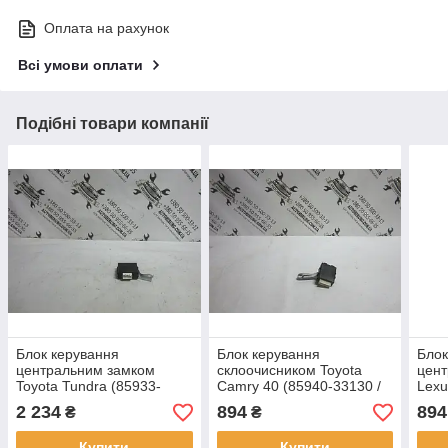
Оплата на рахунок
Всі умови оплати
Подібні товари компанії
Блок керування
Блок керування
Блок
центральним замком
склоочисником Toyota
цен
Toyota Tundra (85933-
Camry 40 (85940-33130 /
Lexu
0C010)
423000-1010)
4801
2 234
894
894
₴
₴
Купити
Купити