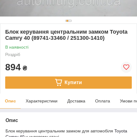
Блок керування центральним замком Toyota
Camry 40 (89741-33460 / 251300-1410)
В наявності
Роздріб
894
₴
Купити
Опис
Характеристики
Доставка
Оплата
Умови п
Опис
Блок керування центральним замком для автомобіля
Toyota
Camry 40
у чудовому стані.