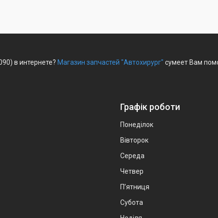
090) в интернете?
Магазин запчастей "Автохирург"
сумеет Вам помо
Графік роботи
Понеділок
Вівторок
Середа
Четвер
Пʼятниця
Субота
Неділя