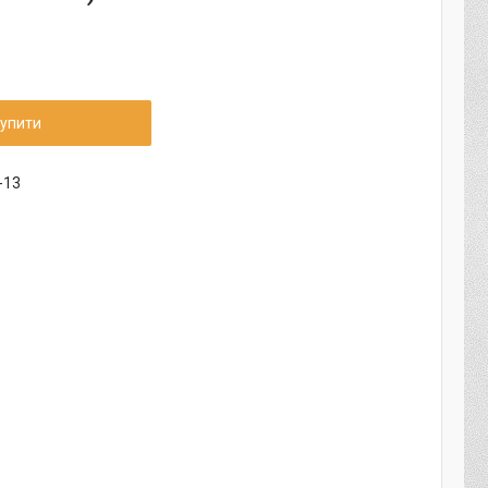
упити
-13