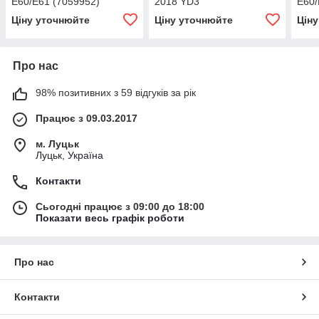
E60/E61 (7059952)
2018 YD3
E60/
(7729FTZ5A001C2 /
Ціну уточнюйте
Ціну уточнюйте
Цін
HO1230406)
Про нас
98% позитивних з 59 відгуків за рік
Працює з 09.03.2017
м. Луцьк
Луцьк, Україна
Контакти
Сьогодні працює з 09:00 до 18:00
Показати весь графік роботи
Про нас
Контакти