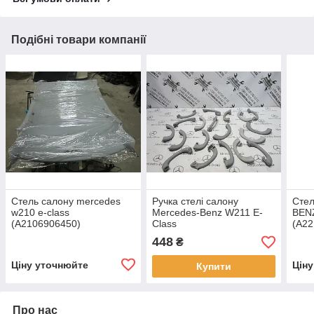
Подібні товари компанії
Стель салону mercedes
Ручка стелі салону
Сте
w210 e-class
Mercedes-Benz W211 E-
BENZ
(A2106906450)
Class
(A22
448
₴
Ціну уточнюйте
Цін
Купити
Про нас