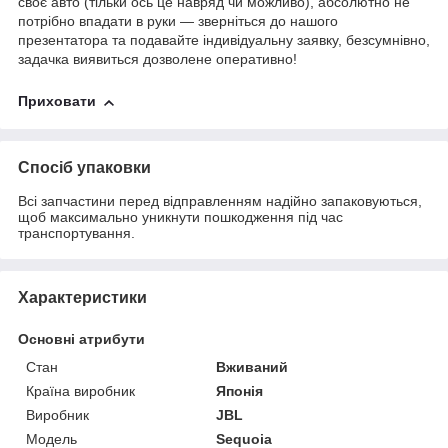
своє авто (тільки ось це навряд чи можливо), абсолютно не
потрібно впадати в руки — зверніться до нашого
презентатора та подавайте індивідуальну заявку, безсумнівно,
задачка виявиться дозволене оперативно!
Приховати
Спосіб упаковки
Всі запчастини перед відправленням надійно запаковуються,
щоб максимально уникнути пошкодження під час
транспортування.
Характеристики
Основні атрибути
Стан
Вживаний
Країна виробник
Японія
Виробник
JBL
Модель
Sequoia