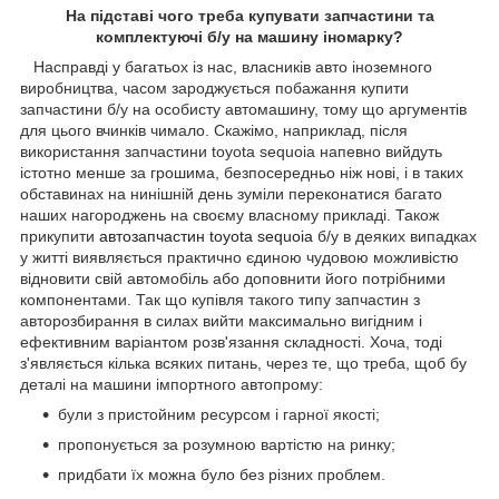
На підставі чого треба купувати запчастини та
комплектуючі б/у на машину іномарку?
Насправді у багатьох із нас, власників авто іноземного
виробництва, часом зароджується побажання купити
запчастини б/у на особисту автомашину, тому що аргументів
для цього вчинків чимало. Скажімо, наприклад, після
використання запчастини toyota sequoia напевно вийдуть
істотно менше за грошима, безпосередньо ніж нові, і в таких
обставинах на нинішній день зуміли переконатися багато
наших нагороджень на своєму власному прикладі. Також
прикупити
автозапчастин toyota sequoia
б/у в деяких випадках
у житті виявляється практично єдиною чудовою можливістю
відновити свій автомобіль або доповнити його потрібними
компонентами. Так що купівля такого типу запчастин з
авторозбирання в силах вийти максимально вигідним і
ефективним варіантом розв'язання складності. Хоча, тоді
з'являється кілька всяких питань, через те, що треба, щоб бу
деталі на машини імпортного автопрому:
були з пристойним ресурсом і гарної якості;
пропонується за розумною вартістю на ринку;
придбати їх можна було без різних проблем.