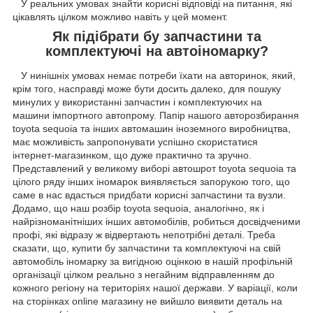
У реальних умовах знайти корисні відповіді на питання, які
цікавлять цілком можливо навіть у цей момент.
Як підібрати бу запчастини та
комплектуючі на автоіномарку?
У нинішніх умовах немає потреби їхати на авторинок, який,
крім того, насправді може бути досить далеко, для пошуку
минулих у використанні запчастин і комплектуючих на
машини імпортного автопрому. Папір нашого авторозбирання
toyota sequoia та інших автомашин іноземного виробництва,
має можливість запропонувати успішно скористатися
інтернет-магазинком, що дуже практично та зручно.
Представлений у великому виборі автошрот toyota sequoia та
цілого ряду інших іномарок виявляється запорукою того, що
саме в нас вдасться придбати корисні запчастини та вузли.
Додамо, що наш розбір toyota sequoia, аналогічно, як і
найрізноманітніших інших автомобілів, робиться досвідченими
профі, які відразу ж відвертають непотрібні деталі. Треба
сказати, що, купити бу запчастини та комплектуючі на свій
автомобіль іномарку за вигідною оцінкою в нашій профільній
організації цілком реально з негайним відправленням до
кожного регіону на територіях нашої держави. У варіації, коли
на сторінках online магазину не вийшло виявити деталь на