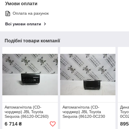
Умови оплати
Оплата на рахунок
Всі умови оплати
Подібні товари компанії
Автомагнітола (CD-
Автомагнітола (CD-
Дина
чорджер) JBL Toyota
чорджер) JBL Toyota
Toyo
Sequoia (86120-0C260)
Sequoia (86120-0C230
0С0
/ 468100-0463)
6 714
895
₴