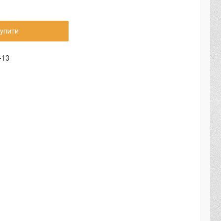
упити
-13