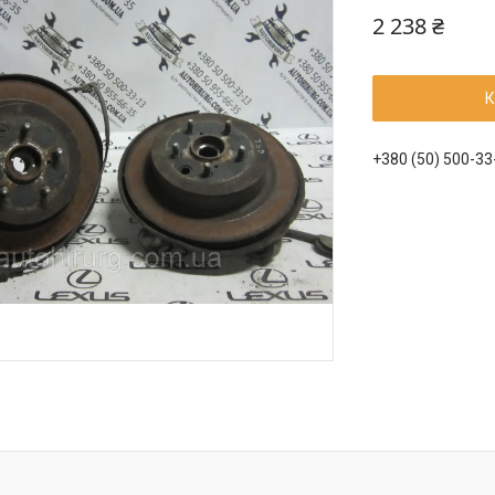
2 238 ₴
К
+380 (50) 500-33