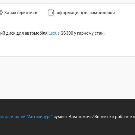
Характеристики
Інформація для замовлення
ний диск для автомобіля
Lexus
GS300 у гарному стані.
ин запчастей "Автохирург"
сумеет Вам помочь! Звоните в рабочее 