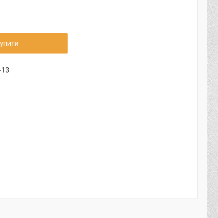
упити
-13