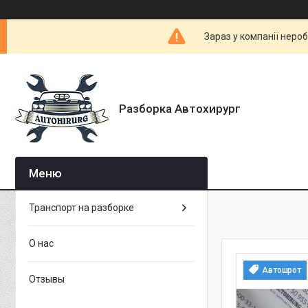
Зараз у компанії неро
Разборка Автохирург
Транспорт на разборке
О нас
Автошрот
Отзывы