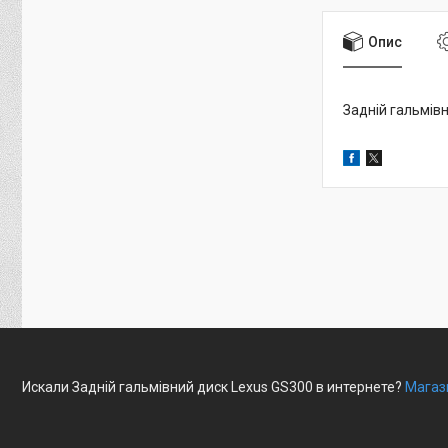
Опис
Задній гальмів
Искали Задній гальмівний диск Lexus GS300 в интернете?
Магаз