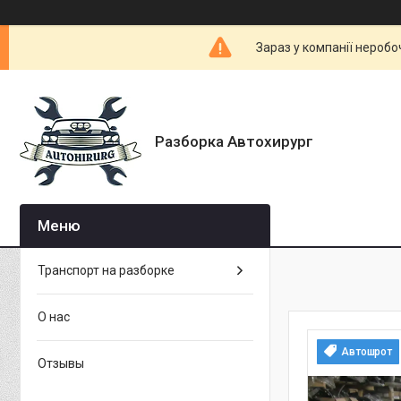
Зараз у компанії неробо
Разборка Автохирург
Транспорт на разборке
О нас
Автошрот
Отзывы