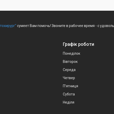
тохирург"
сумеет Вам помочь! Звоните в рабочее время - с удовол
Графік роботи
Понеділок
Вівторок
Середа
Четвер
Пʼятниця
Субота
Неділя