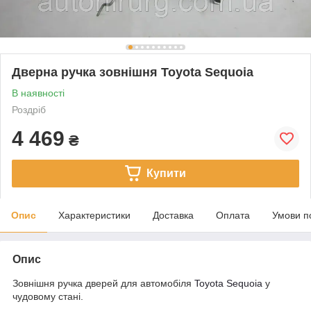
Дверна ручка зовнішня Toyota Sequoia
В наявності
Роздріб
4 469
₴
Купити
Опис
Характеристики
Доставка
Оплата
Умови п
Опис
Зовнішня ручка дверей для автомобіля
Toyota Sequoia
у
чудовому стані.