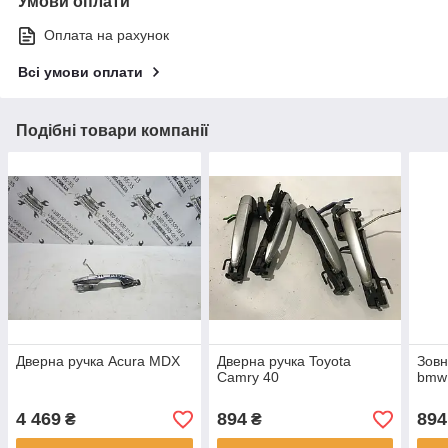
Умови оплати
Оплата на рахунок
Всі умови оплати
Подібні товари компанії
Дверна ручка Acura MDX
Дверна ручка Toyota
Зовн
Camry 40
bmw 
4 469
894
894
₴
₴