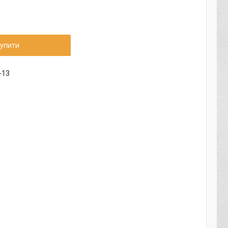
упити
-13