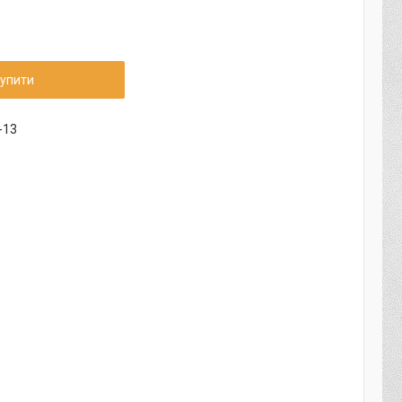
упити
-13