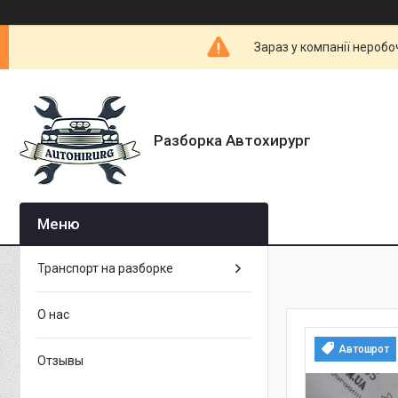
Зараз у компанії неробо
Разборка Автохирург
Транспорт на разборке
О нас
Автошрот
Отзывы