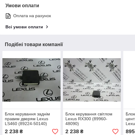
Умови оплати
Оплата на рахунок
Всі умови оплати
Подібні товари компанії
Блок керування заднім
Блок керування світлом
Блок
правим дверям Lexus
Lexus RX300 (89960-
цен
LS460 (89224-50140)
48090)
Lexu
4801
2 238
2 238
895
₴
₴