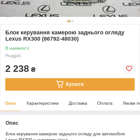
Блок керування камерою заднього огляду
Lexus RX300 (86792-48030)
В наявності
Роздріб
2 238
₴
Купити
Опис
Характеристики
Доставка
Оплата
Умови п
Опис
Блок керування камерою заднього огляду для автомобіля
Lexus
RX300 у чудовому стані.