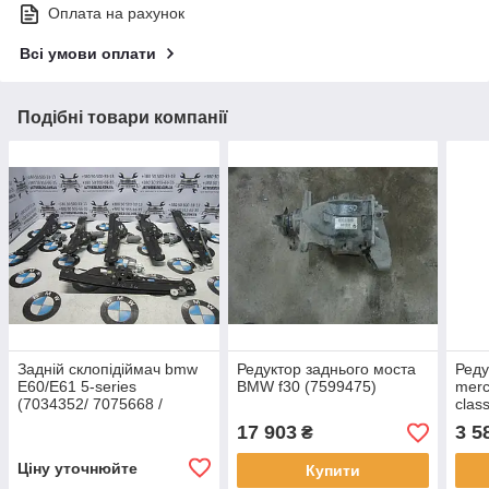
Оплата на рахунок
Всі умови оплати
Подібні товари компанії
Задній склопідіймач bmw
Редуктор заднього моста
Реду
E60/E61 5-series
BMW f30 (7599475)
merc
(7034352/ 7075668 /
clas
7075667 / 7034351)
17 903
3 5
₴
Ціну уточнюйте
Купити