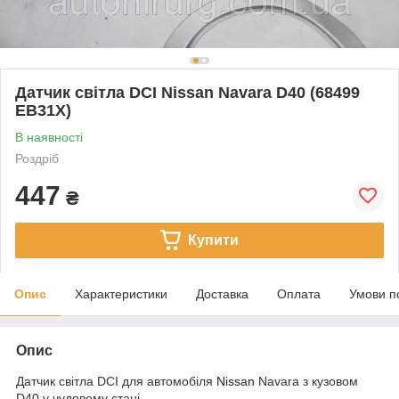
Датчик світла DCI Nissan Navara D40 (68499
EB31X)
В наявності
Роздріб
447
₴
Купити
Опис
Характеристики
Доставка
Оплата
Умови п
Опис
Датчик світла DCI для автомобіля
Nissan
Navara з кузовом
D40 у чудовому стані.