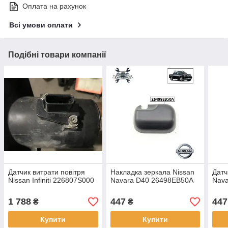
Оплата на рахунок
Всі умови оплати
Подібні товари компанії
Датчик витрати повітря
Накладка зеркала Nissan
Датч
Nissan Infiniti 226807S000
Navara D40 26498EB50A
Nav
1 788
447
447
₴
₴
Купити
Купити