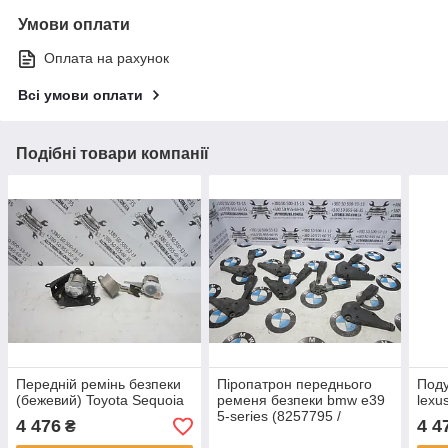
Умови оплати
Оплата на рахунок
Всі умови оплати
Подібні товари компанії
Передній ремінь безпеки
Піропатрон переднього
Поду
(бежевий) Toyota Sequoia
ременя безпеки bmw e39
lexu
5-series (8257795 /
4 476
4 4
₴
8257796)