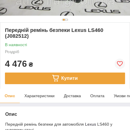
Передній ремінь безпеки Lexus LS460
(J082512)
В наявності
Роздріб
4 476
₴
Купити
Опис
Характеристики
Доставка
Оплата
Умови п
Опис
Передній ремінь безпеки для автомобіля
Lexus
LS460 у
чудовому стані.