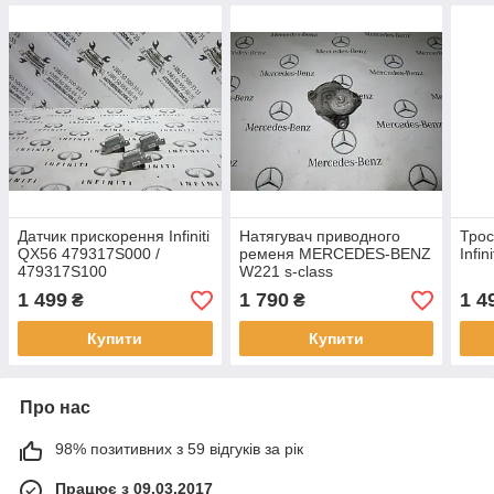
Датчик прискорення Infiniti
Натягувач приводного
Трос
QX56 479317S000 /
ременя MERCEDES-BENZ
Infi
479317S100
W221 s-class
(A2722000070)
1 499
1 790
1 4
₴
₴
Купити
Купити
Про нас
98% позитивних з 59 відгуків за рік
Працює з 09.03.2017