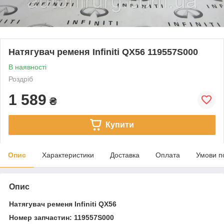
Натягувач ременя Infiniti QX56 119557S000
В наявності
Роздріб
1 589
₴
Купити
Опис
Характеристики
Доставка
Оплата
Умови п
Опис
Натягувач ременя Infiniti QX56
Номер запчастин: 119557S000