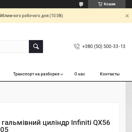
Кошик
айближчого робочого дня (10.08).
+380 (50) 500-33-13
Транспорт на разборке
О нас
Контакты
гальмівний циліндр Infiniti QX56
005