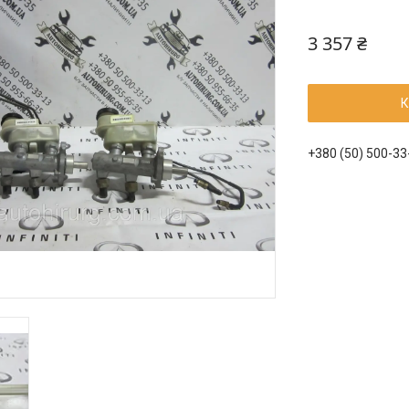
3 357 ₴
К
+380 (50) 500-33