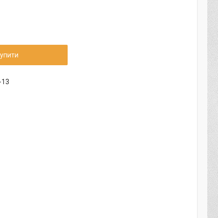
упити
-13