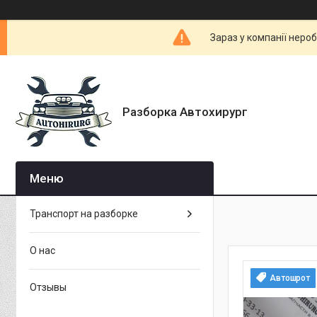
Зараз у компанії неро
Разборка Автохирург
Транспорт на разборке
О нас
Автошрот
Отзывы