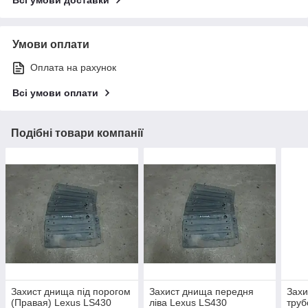
Умови оплати
Оплата на рахунок
Всі умови оплати
Подібні товари компанії
Захист днища під порогом
Захист днища передня
Захи
(Правая) Lexus LS430
ліва Lexus LS430
труб