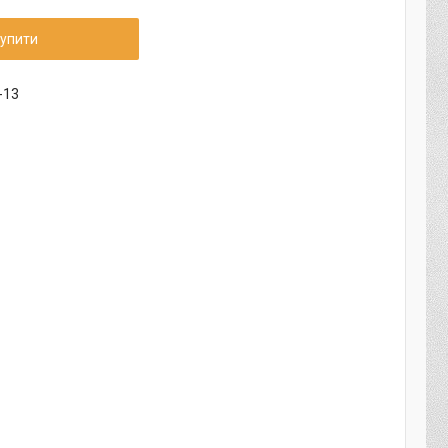
упити
-13