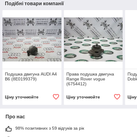
Подібні товари компанії
Подушка двигуна AUDI A4
Права подушка двигуна
Поду
B6 (8E0199379)
Range Rover vogue
Dobl
(6754412)
Ціну уточнюйте
Ціну уточнюйте
Цін
Про нас
98% позитивних з 59 відгуків за рік