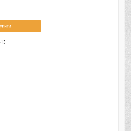
упити
-13