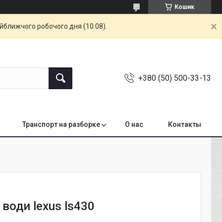
Кошик
айближчого робочого дня (10.08).
+380 (50) 500-33-13
Транспорт на разборке
О нас
Контакты
води lexus ls430