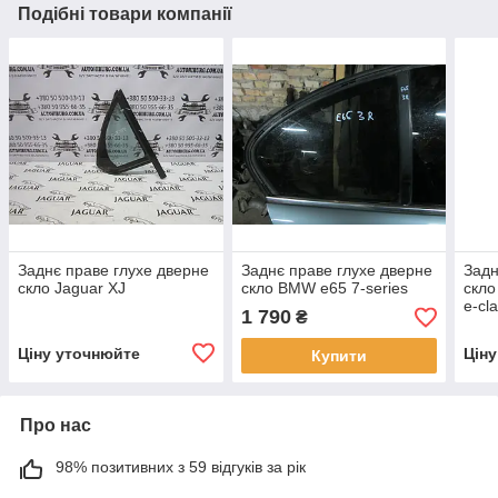
Подібні товари компанії
Заднє праве глухе дверне
Заднє праве глухе дверне
Задн
скло Jaguar XJ
скло BMW e65 7-series
скло
e-cl
1 790
₴
Ціну уточнюйте
Цін
Купити
Про нас
98% позитивних з 59 відгуків за рік