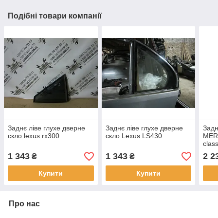
Подібні товари компанії
Заднє ліве глухе дверне
Заднє ліве глухе дверне
Задн
скло lexus rx300
скло Lexus LS430
MER
clas
1 343
1 343
2 2
₴
₴
Купити
Купити
Про нас