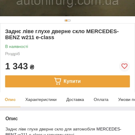
Заднє ліве глухе дверне скло MERCEDES-
BENZ w211 e-class
В наявності
Роздріб
1 343
₴
Купити
Опис
Характеристики
Доставка
Оплата
Умови п
Опис
Заднє ліве глухе дверне скло для автомобіля
MERCEDES-
BENZ
w211 e-class у гарному стані.