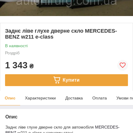
Заднє ліве глухе дверне скло MERCEDES-
BENZ w211 e-class
В наявності
Роздріб
1 343
₴
Купити
Опис
Характеристики
Доставка
Оплата
Умови п
Опис
Заднє ліве глухе дверне скло для автомобіля
MERCEDES-
BENZ
w211 e-class у гарному стані.