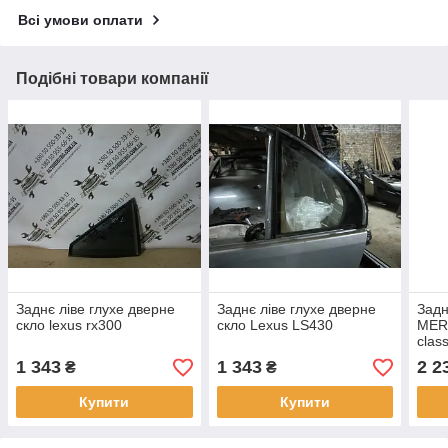
Всі умови оплати
Подібні товари компанії
Заднє ліве глухе дверне
Заднє ліве глухе дверне
Задн
скло lexus rx300
скло Lexus LS430
MER
clas
1 343
1 343
2 2
₴
₴
Купити
Купити