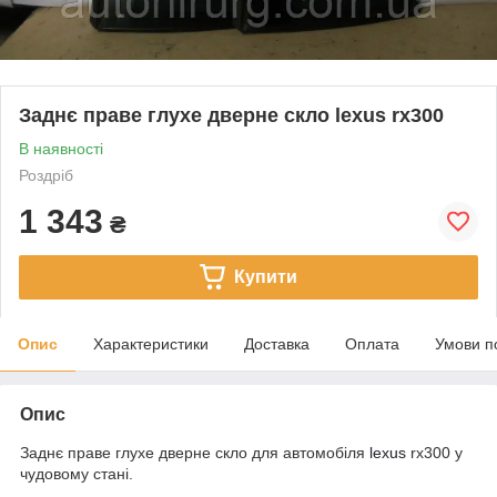
Заднє праве глухе дверне скло lexus rx300
В наявності
Роздріб
1 343
₴
Купити
Опис
Характеристики
Доставка
Оплата
Умови п
Опис
Заднє праве глухе дверне скло для автомобіля
lexus
rx300 у
чудовому стані.