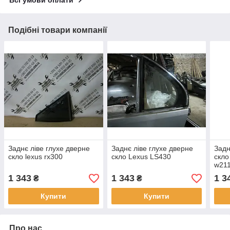
Подібні товари компанії
Заднє ліве глухе дверне
Заднє ліве глухе дверне
Задн
скло lexus rx300
скло Lexus LS430
скл
w211
1 343
1 343
1 3
₴
₴
Купити
Купити
Про нас