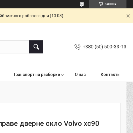
Кошик
айближчого робочого дня (10.08).
+380 (50) 500-33-13
Транспорт на разборке
О нас
Контакты
праве дверне скло Volvo xc90