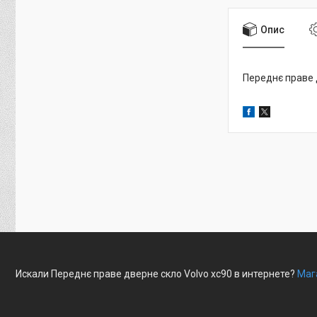
Опис
Переднє праве 
Искали Переднє праве дверне скло Volvo xc90 в интернете?
Маг