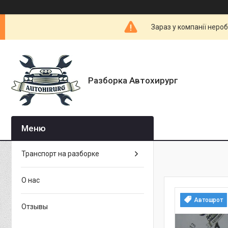
Зараз у компанії неро
Разборка Автохирург
Транспорт на разборке
О нас
Автошрот
Отзывы