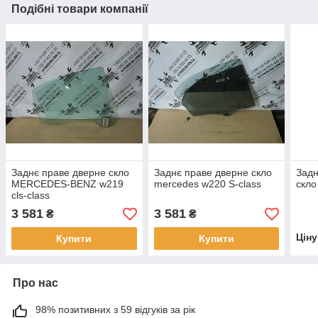
Подібні товари компанії
Заднє праве дверне скло
Заднє праве дверне скло
Задн
MERCEDES-BENZ w219
mercedes w220 S-class
скло
cls-class
3 581
3 581
₴
₴
Цін
Купити
Купити
Про нас
98% позитивних з 59 відгуків за рік