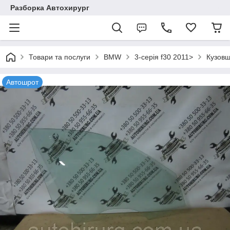
Разборка Автохирург
Товари та послуги
BMW
3-серія f30 2011>
Кузовщ
Автошрот