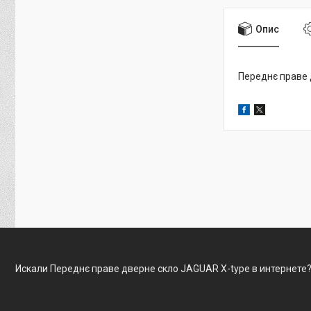
Опис
Переднє праве 
Искали Переднє праве дверне скло JAGUAR X-type в интернете