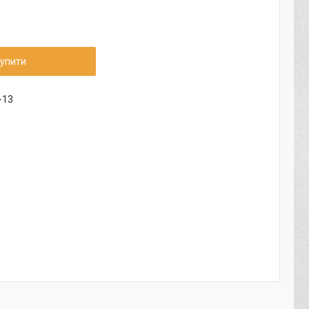
упити
-13