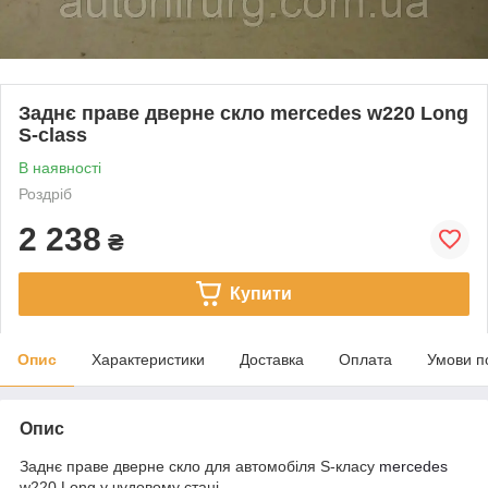
Заднє праве дверне скло mercedes w220 Long
S-class
В наявності
Роздріб
2 238
₴
Купити
Опис
Характеристики
Доставка
Оплата
Умови п
Опис
Заднє праве дверне скло для автомобіля S-класу
mercedes
w220 Long у чудовому стані.