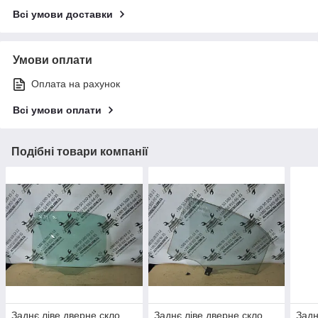
Всі умови доставки
Умови оплати
Оплата на рахунок
Всі умови оплати
Подібні товари компанії
Заднє ліве дверне скло
Заднє ліве дверне скло
Задн