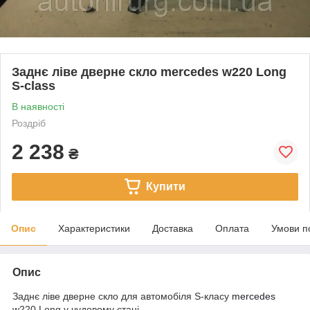
Заднє ліве дверне скло mercedes w220 Long
S-class
В наявності
Роздріб
2 238
₴
Купити
Опис
Характеристики
Доставка
Оплата
Умови п
Опис
Заднє ліве дверне скло для автомобіля S-класу
mercedes
w220 Long у чудовому стані.