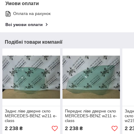
Умови оплати
Оплата на рахунок
Всі умови оплати
Подібні товари компанії
Заднє ліве дверне скло
Переднє ліве дверне скло
Задн
MERCEDES-BENZ w211 e-
MERCEDES-BENZ w211 e-
скл
class
class
w219
2 238
2 238
2 2
₴
₴