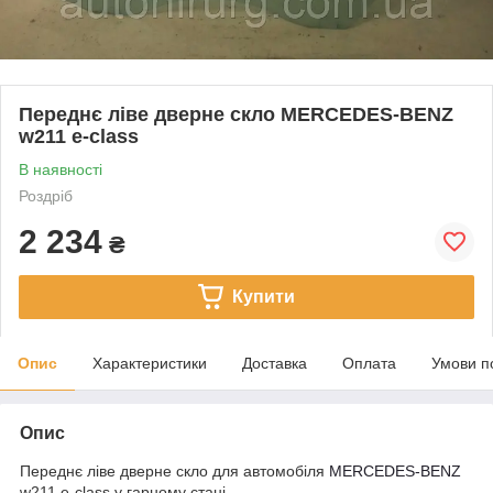
Переднє ліве дверне скло MERCEDES-BENZ
w211 e-class
В наявності
Роздріб
2 234
₴
Купити
Опис
Характеристики
Доставка
Оплата
Умови п
Опис
Переднє ліве дверне скло для автомобіля
MERCEDES-BENZ
w211 e-class у гарному стані.