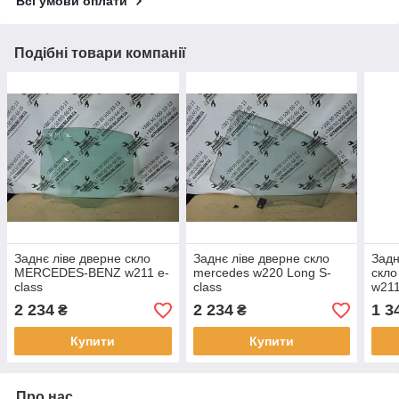
Всі умови оплати
Подібні товари компанії
Заднє ліве дверне скло
Заднє ліве дверне скло
Задн
MERCEDES-BENZ w211 e-
mercedes w220 Long S-
скл
class
class
w211
2 234
2 234
1 3
₴
₴
Купити
Купити
Про нас