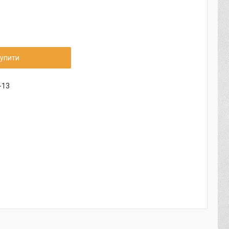
упити
-13