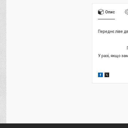
Опис
Переднє ліве д
У разі, якщо за