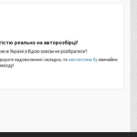
істю реально на авторозбірці!
н в Україні з бідою зовсім не розібратися?
 дороге задоволення і складно, то
запчастини бу
звичайно
виходу!