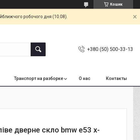
Кошик
айближчого робочого дня (10.08).
+380 (50) 500-33-13
Транспорт на разборке
О нас
Контакты
іве дверне скло bmw e53 x-