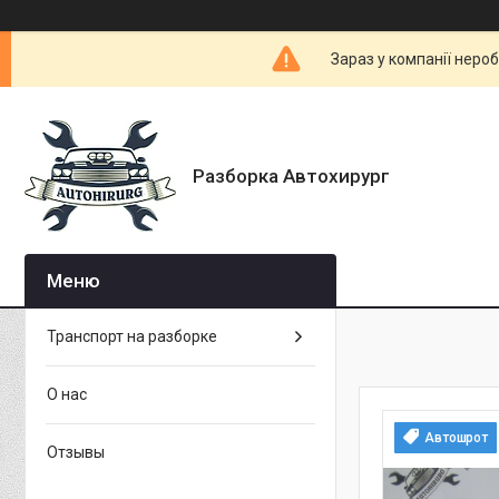
Зараз у компанії неро
Разборка Автохирург
Транспорт на разборке
О нас
Автошрот
Отзывы