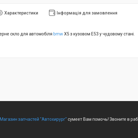
Характеристики
Інформація для замовлення
ерне скло для автомобіля
bmw
X5 з кузовом E53 у чудовому стані.
Магазин запчастей "Автохирург"
сумеет Вам помочь! Звоните в раб