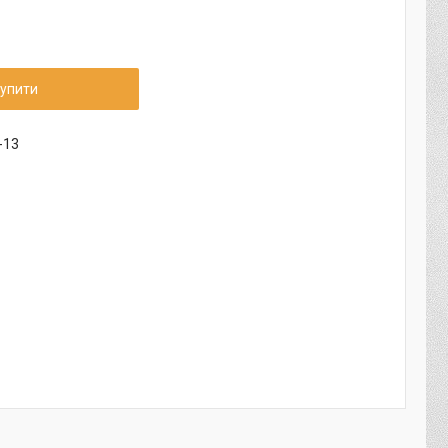
упити
-13