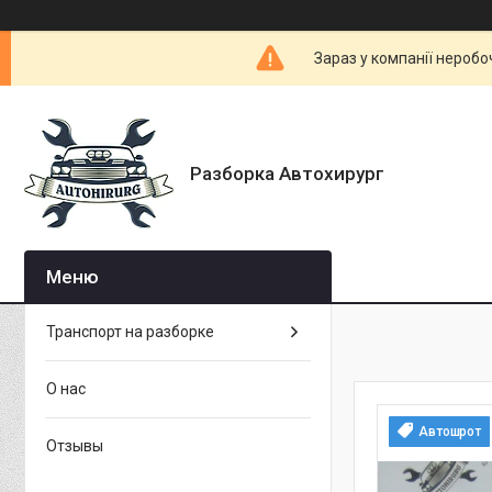
Зараз у компанії неробо
Разборка Автохирург
Транспорт на разборке
О нас
Автошрот
Отзывы