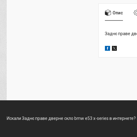
Опис
Заднє праве дв
Искали Заднє праве дверне скло bmw e53 x-series в интернете?