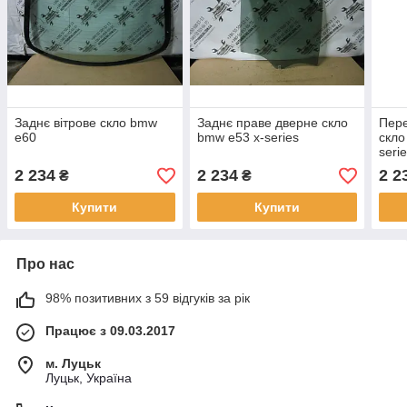
Заднє вітрове скло bmw
Заднє праве дверне скло
Пере
e60
bmw e53 x-series
скло
seri
2 234
2 234
2 2
₴
₴
Купити
Купити
Про нас
98% позитивних з 59 відгуків за рік
Працює з 09.03.2017
м. Луцьк
Луцьк, Україна