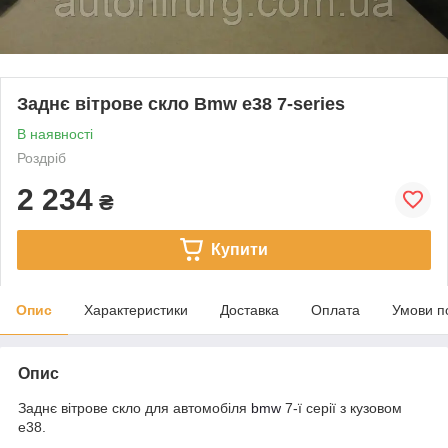
Заднє вітрове скло Bmw e38 7-series
В наявності
Роздріб
2 234
₴
Купити
Опис
Характеристики
Доставка
Оплата
Умови п
Опис
Заднє вітрове скло для автомобіля
bmw
7-ї серії з кузовом
e38.