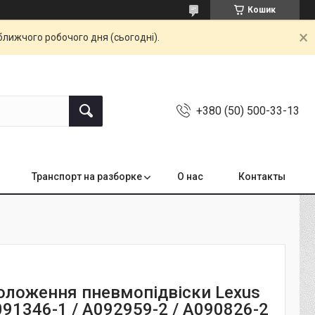
Кошик
ближчого робочого дня (сьогодні).
+380 (50) 500-33-13
Транспорт на разборке
О нас
Контакты
оложення пневмопідвіски Lexus
091346-1 / A092959-2 / A090826-2