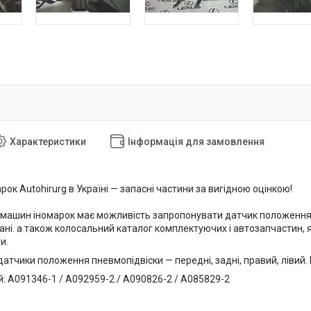
Характеристики
Інформація для замовлення
ок Autohirurg в Україні — запасні частини за вигідною оцінкою!
 машин іномарок має можливість запропонувати датчик положення
ані. а також колосальний каталог комплектуючих і автозапчастин, 
и.
 датчики положення пневмопідвіски — передні, задні, правий, лівий
: A091346-1 / A092959-2 / A090826-2 / A085829-2