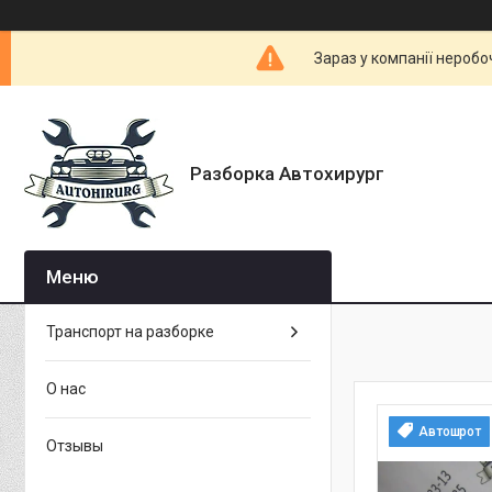
Зараз у компанії неробо
Разборка Автохирург
Транспорт на разборке
О нас
Автошрот
Отзывы