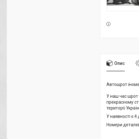
Опис
Автошрот іномар
У наш час шрот
прекрасному ст
території Україн
У наявності є 4
Номери деталей