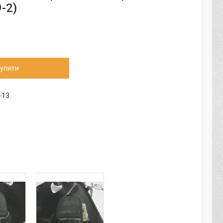
-2)
упити
-13