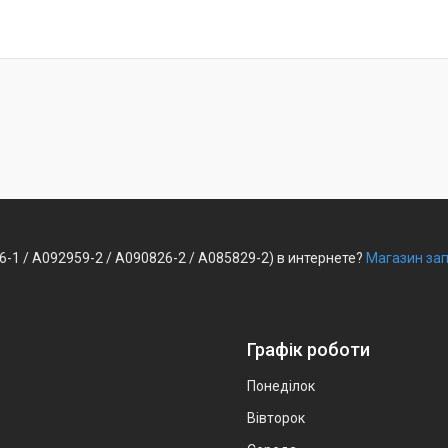
-1 / A092959-2 / A090826-2 / A085829-2) в интернете?
Магазин зап
Графік роботи
Понеділок
Вівторок