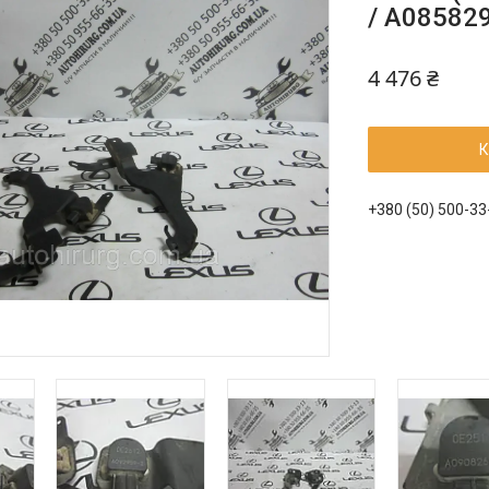
/ A085829
4 476 ₴
К
+380 (50) 500-33